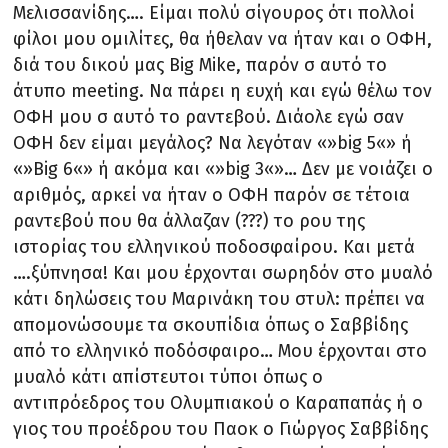
Μελισσανίδης…. Είμαι πολύ σίγουρος ότι πολλοί
φίλοι μου ομιλίτες, θα ήθελαν να ήταν και ο ΟΦΗ,
διά του δικού μας Big Mike, παρόν σ αυτό το
άτυπο meeting. Να πάρει η ευχή και εγώ θέλω τον
ΟΦΗ μου σ αυτό το ραντεβού. Διάολε εγώ σαν
ΟΦΗ δεν είμαι μεγάλος? Να λεγόταν «»big 5«» ή
«»Big 6«» ή ακόμα και «»big 3«»… Δεν με νοιάζει ο
αριθμός, αρκεί να ήταν ο ΟΦΗ παρόν σε τέτοια
ραντεβού που θα άλλαζαν (???) το ρου της
ιστορίας του ελληνικού ποδοσφαίρου. Και μετά
….ξύπνησα! Και μου έρχονται σωρηδόν στο μυαλό
κάτι δηλώσεις του Μαρινάκη του στυλ: πρέπει να
απομονώσουμε τα σκουπίδια όπως ο Σαββίδης
από το ελληνικό ποδόσφαιρο… Μου έρχονται στο
μυαλό κάτι απίστευτοι τύποι όπως ο
αντιπρόεδρος του Ολυμπιακού ο Καραπαπάς ή ο
γιος του προέδρου του Παοκ ο Γιώργος Σαββίδης