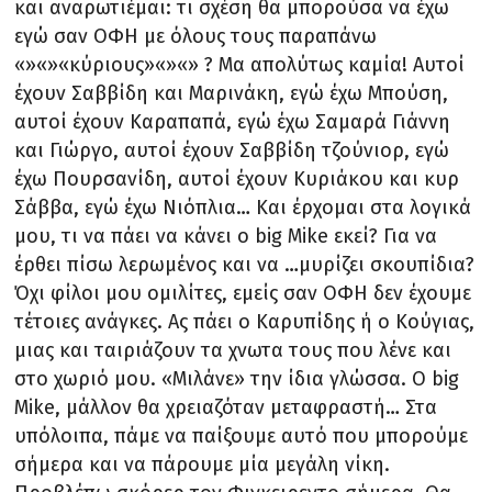
και αναρωτιέμαι: τι σχέση θα μπορούσα να έχω
εγώ σαν ΟΦΗ με όλους τους παραπάνω
«»«»«κύριους»«»«» ? Μα απολύτως καμία! Αυτοί
έχουν Σαββίδη και Μαρινάκη, εγώ έχω Μπούση,
αυτοί έχουν Καραπαπά, εγώ έχω Σαμαρά Γιάννη
και Γιώργο, αυτοί έχουν Σαββίδη τζούνιορ, εγώ
έχω Πουρσανίδη, αυτοί έχουν Κυριάκου και κυρ
Σάββα, εγώ έχω Νιόπλια… Και έρχομαι στα λογικά
μου, τι να πάει να κάνει ο big Mike εκεί? Για να
έρθει πίσω λερωμένος και να …μυρίζει σκουπίδια?
Όχι φίλοι μου ομιλίτες, εμείς σαν ΟΦΗ δεν έχουμε
τέτοιες ανάγκες. Ας πάει ο Καρυπίδης ή ο Κούγιας,
μιας και ταιριάζουν τα χνωτα τους που λένε και
στο χωριό μου. «Μιλάνε» την ίδια γλώσσα. Ο big
Mike, μάλλον θα χρειαζόταν μεταφραστή… Στα
υπόλοιπα, πάμε να παίξουμε αυτό που μπορούμε
σήμερα και να πάρουμε μία μεγάλη νίκη.