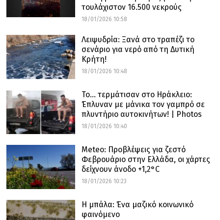
τουλάχιστον 16.500 νεκρούς
18/01/2026 10:58
Λειψυδρία: Ξανά στο τραπέζι το
σενάριο για νερό από τη Δυτική
Κρήτη!
18/01/2026 10:48
Το… τερμάτισαν στο Ηράκλειο:
Έπλυναν με μάνικα τον γαμπρό σε
πλυντήριο αυτοκινήτων! | Photos
18/01/2026 10:40
Meteo: Προβλέψεις για ζεστό
Φεβρουάριο στην Ελλάδα, οι χάρτες
δείχνουν άνοδο +1,2°C
18/01/2026 10:23
Η μπάλα: Ένα μαζικό κοινωνικό
φαινόμενο