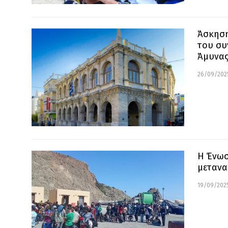
Άσκηση
του συ
Άμυνα
26/09/2025
Η Ένωσ
μετανα
19/09/2025