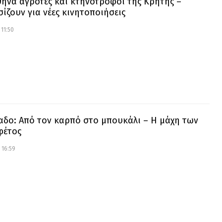
θήνα αγρότες και κτηνοτρόφοι της Κρήτης –
ίζουν για νέες κινητοποιήσεις
 11:50
αδο: Από τον καρπό στο μπουκάλι – Η μάχη των
φέτος
 16:59