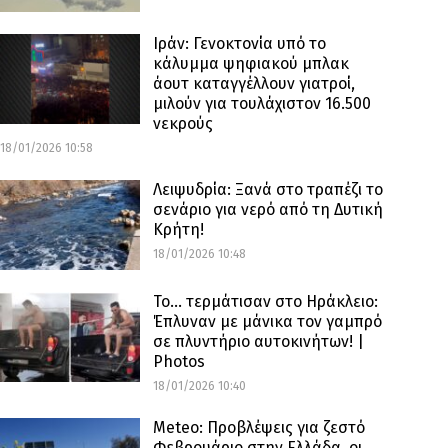
Ιράν: Γενοκτονία υπό το
κάλυμμα ψηφιακού μπλακ
άουτ καταγγέλλουν γιατροί,
μιλούν για τουλάχιστον 16.500
νεκρούς
18/01/2026 10:58
Λειψυδρία: Ξανά στο τραπέζι το
σενάριο για νερό από τη Δυτική
Κρήτη!
18/01/2026 10:48
Το… τερμάτισαν στο Ηράκλειο:
Έπλυναν με μάνικα τον γαμπρό
σε πλυντήριο αυτοκινήτων! |
Photos
18/01/2026 10:40
Meteo: Προβλέψεις για ζεστό
Φεβρουάριο στην Ελλάδα, οι