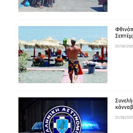
Φθινόπ
Σεπτέμ
29/08/2025
Συνελή
κάνναβ
23/08/2025