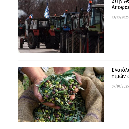
Στην Α
Αποφασ
13/10/2025
Ελαιόλ
τιμών 
07/10/2025