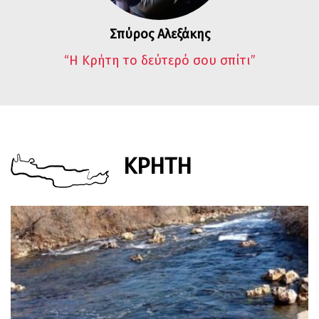
Σπύρος Αλεξάκης
“Η Κρήτη το δεύτερό σου σπίτι”
ΚΡΗΤΗ