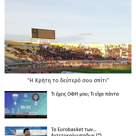
“Η Κρήτη το δεύτερό σου σπίτι”
Τι έχεις ΟΦΗ μου; Τι είχα πάντα
Το Eurobasket των…
Αντετοκούνμπηδων (*)