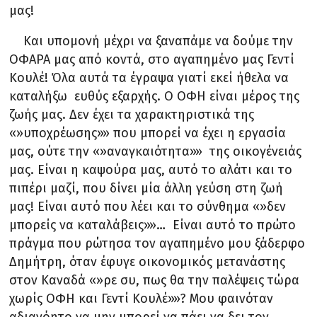
μας!
Και υπομονή μέχρι να ξαναπάμε να δούμε την
ΟΦΑΡΑ μας από κοντά, στο αγαπημένο μας Γεντί
Κουλέ! Όλα αυτά τα έγραψα γιατί εκεί ήθελα να
καταλήξω ευθύς εξαρχής. Ο ΟΦΗ είναι μέρος της
ζωής μας. Δεν έχει τα χαρακτηριστικά της
«»υποχρέωσης»» που μπορεί να έχει η εργασία
μας, ούτε την «»αναγκαιότητα»» της οικογένειάς
μας. Είναι η καψούρα μας, αυτό το αλάτι και το
πιπέρι μαζί, που δίνει μία άλλη γεύση στη ζωή
μας! Είναι αυτό που λέει και το σύνθημα «»δεν
μπορείς να καταλάβεις»»… Είναι αυτό το πρώτο
πράγμα που ρώτησα τον αγαπημένο μου ξάδερφο
Δημήτρη, όταν έφυγε οικονομικός μετανάστης
στον Καναδά «»ρε συ, πως θα την παλέψεις τώρα
χωρίς ΟΦΗ και Γεντί Κουλέ»»? Μου φαινόταν
αδιανόητο να μην μπορεί να πάει να δει τον