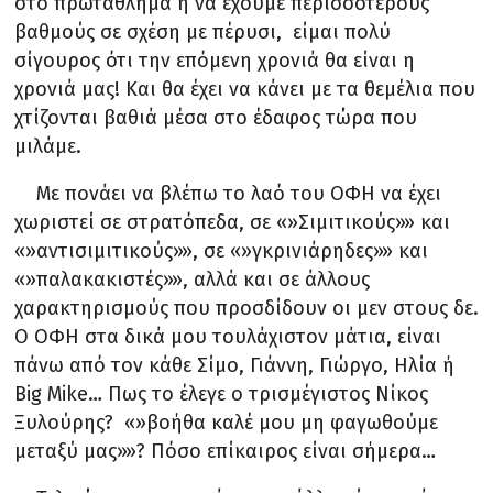
στο πρωτάθλημα ή να έχουμε περισσότερους
βαθμούς σε σχέση με πέρυσι, είμαι πολύ
σίγουρος ότι την επόμενη χρονιά θα είναι η
χρονιά μας! Και θα έχει να κάνει με τα θεμέλια που
χτίζονται βαθιά μέσα στο έδαφος τώρα που
μιλάμε.
Με πονάει να βλέπω το λαό του ΟΦΗ να έχει
χωριστεί σε στρατόπεδα, σε «»Σιμιτικούς»» και
«»αντισιμιτικούς»», σε «»γκρινιάρηδες»» και
«»παλακακιστές»», αλλά και σε άλλους
χαρακτηρισμούς που προσδίδουν οι μεν στους δε.
Ο ΟΦΗ στα δικά μου τουλάχιστον μάτια, είναι
πάνω από τον κάθε Σίμο, Γιάννη, Γιώργο, Ηλία ή
Big Mike… Πως το έλεγε ο τρισμέγιστος Νίκος
Ξυλούρης? «»βοήθα καλέ μου μη φαγωθούμε
μεταξύ μας»»? Πόσο επίκαιρος είναι σήμερα…