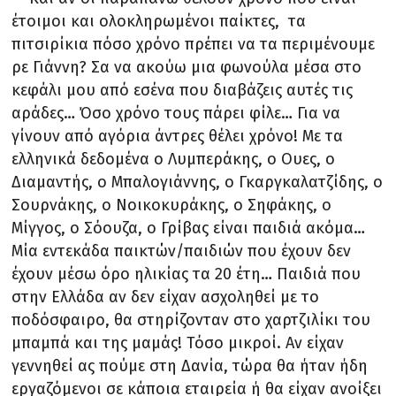
έτοιμοι και ολοκληρωμένοι παίκτες, τα
πιτσιρίκια πόσο χρόνο πρέπει να τα περιμένουμε
ρε Γιάννη? Σα να ακούω μια φωνούλα μέσα στο
κεφάλι μου από εσένα που διαβάζεις αυτές τις
αράδες… Όσο χρόνο τους πάρει φίλε… Για να
γίνουν από αγόρια άντρες θέλει χρόνο! Με τα
ελληνικά δεδομένα ο Λυμπεράκης, ο Ουες, ο
Διαμαντής, ο Μπαλογιάννης, ο Γκαργκαλατζίδης, ο
Σουρνάκης, ο Νοικοκυράκης, ο Σηφάκης, ο
Μίγγος, ο Σόουζα, ο Γρίβας είναι παιδιά ακόμα…
Μία εντεκάδα παικτών/παιδιών που έχουν δεν
έχουν μέσω όρο ηλικίας τα 20 έτη… Παιδιά που
στην Ελλάδα αν δεν είχαν ασχοληθεί με το
ποδόσφαιρο, θα στηρίζονταν στο χαρτζιλίκι του
μπαμπά και της μαμάς! Τόσο μικροί. Αν είχαν
γεννηθεί ας πούμε στη Δανία, τώρα θα ήταν ήδη
εργαζόμενοι σε κάποια εταιρεία ή θα είχαν ανοίξει