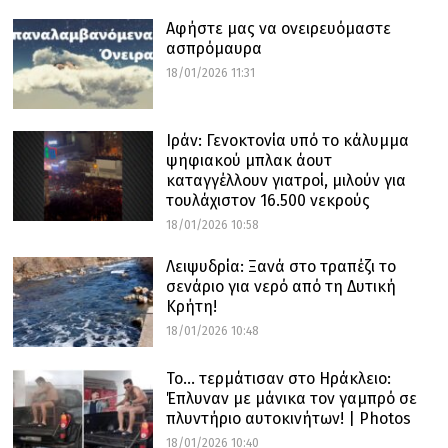
Αφήστε μας να ονειρευόμαστε
ασπρόμαυρα
18/01/2026 11:31
Ιράν: Γενοκτονία υπό το κάλυμμα
ψηφιακού μπλακ άουτ
καταγγέλλουν γιατροί, μιλούν για
τουλάχιστον 16.500 νεκρούς
18/01/2026 10:58
Λειψυδρία: Ξανά στο τραπέζι το
σενάριο για νερό από τη Δυτική
Κρήτη!
18/01/2026 10:48
Το… τερμάτισαν στο Ηράκλειο:
Έπλυναν με μάνικα τον γαμπρό σε
πλυντήριο αυτοκινήτων! | Photos
18/01/2026 10:40