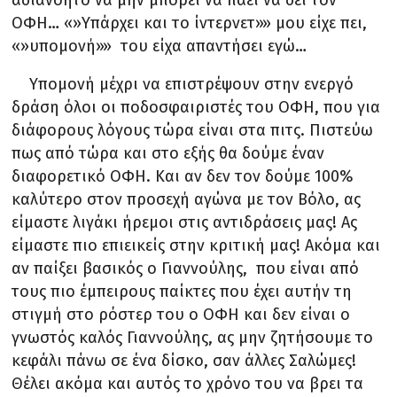
ΟΦΗ… «»Υπάρχει και το ίντερνετ»» μου είχε πει,
«»υπομονή»» του είχα απαντήσει εγώ…
Υπομονή μέχρι να επιστρέψουν στην ενεργό
δράση όλοι οι ποδοσφαιριστές του ΟΦΗ, που για
διάφορους λόγους τώρα είναι στα πιτς. Πιστεύω
πως από τώρα και στο εξής θα δούμε έναν
διαφορετικό ΟΦΗ. Και αν δεν τον δούμε 100%
καλύτερο στον προσεχή αγώνα με τον Βόλο, ας
είμαστε λιγάκι ήρεμοι στις αντιδράσεις μας! Ας
είμαστε πιο επιεικείς στην κριτική μας! Ακόμα και
αν παίξει βασικός ο Γιαννούλης, που είναι από
τους πιο έμπειρους παίκτες που έχει αυτήν τη
στιγμή στο ρόστερ του ο ΟΦΗ και δεν είναι ο
γνωστός καλός Γιαννούλης, ας μην ζητήσουμε το
κεφάλι πάνω σε ένα δίσκο, σαν άλλες Σαλώμες!
Θέλει ακόμα και αυτός το χρόνο του να βρει τα