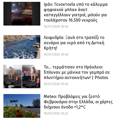
Ιράν: Γενοκτονία υπό το κάλυμμα
ψηφιακού μπλακ άουτ
καταγγέλλουν γιατροί, μιλούν για
τουλάχιστον 16.500 νεκρούς
18/01/2026 10:58
Λειψυδρία: Ξανά στο τραπέζι το
σενάριο για νερό από τη Δυτική
Κρήτη!
18/01/2026 10:48
Το… τερμάτισαν στο Ηράκλειο:
Έπλυναν με μάνικα τον γαμπρό σε
πλυντήριο αυτοκινήτων! | Photos
18/01/2026 10:40
Meteo: Προβλέψεις για ζεστό
Φεβρουάριο στην Ελλάδα, οι χάρτες
δείχνουν άνοδο +1,2°C
18/01/2026 10:23