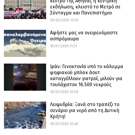
κέντρο της Αθήνας η κεντρική
εκδήλωση, κλειστό το Μετρό σε
Σύνταγμα και Πανεπιστήμιο
28/02/2026 13:29
Αφήστε μας να ονειρευόμαστε
ασπρόμαυρα
18/01/2026 11:31
Ιράν: Γενοκτονία υπό το κάλυμμα
ψηφιακού μπλακ άουτ
καταγγέλλουν γιατροί, μιλούν για
τουλάχιστον 16.500 νεκρούς
18/01/2026 10:58
Λειψυδρία: Ξανά στο τραπέζι το
σενάριο για νερό από τη Δυτική
Κρήτη!
18/01/2026 10:48