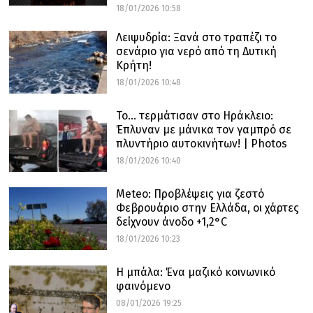
18/01/2026 10:58
Λειψυδρία: Ξανά στο τραπέζι το
σενάριο για νερό από τη Δυτική
Κρήτη!
18/01/2026 10:48
Το… τερμάτισαν στο Ηράκλειο:
Έπλυναν με μάνικα τον γαμπρό σε
πλυντήριο αυτοκινήτων! | Photos
18/01/2026 10:40
Meteo: Προβλέψεις για ζεστό
Φεβρουάριο στην Ελλάδα, οι χάρτες
δείχνουν άνοδο +1,2°C
18/01/2026 10:23
Η μπάλα: Ένα μαζικό κοινωνικό
φαινόμενο
08/01/2026 19:25