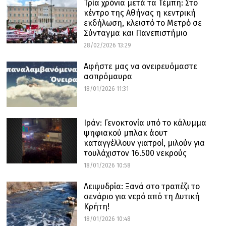
Τρία χρόνια μετά τα Τέμπη: Στο
κέντρο της Αθήνας η κεντρική
εκδήλωση, κλειστό το Μετρό σε
Σύνταγμα και Πανεπιστήμιο
28/02/2026 13:29
Αφήστε μας να ονειρευόμαστε
ασπρόμαυρα
18/01/2026 11:31
Ιράν: Γενοκτονία υπό το κάλυμμα
ψηφιακού μπλακ άουτ
καταγγέλλουν γιατροί, μιλούν για
τουλάχιστον 16.500 νεκρούς
18/01/2026 10:58
Λειψυδρία: Ξανά στο τραπέζι το
σενάριο για νερό από τη Δυτική
Κρήτη!
18/01/2026 10:48