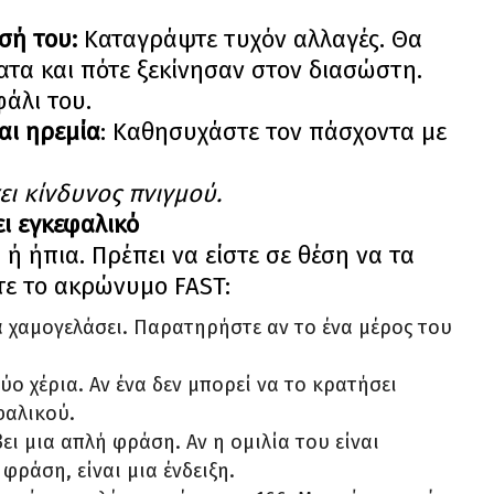
σή του:
Καταγράψτε τυχόν αλλαγές. Θα
τα και πότε ξεκίνησαν στον διασώστη.
φάλι του.
αι ηρεμία
: Καθησυχάστε τον πάσχοντα με
ι κίνδυνος πνιγμού.
ι εγκεφαλικό
ή ήπια. Πρέπει να είστε σε θέση να τα
ε το ακρώνυμο FAST:
α χαμογελάσει. Παρατηρήστε αν το ένα μέρος του
ύο χέρια. Αν ένα δεν μπορεί να το κρατήσει
φαλικού.
ει μια απλή φράση. Αν η ομιλία του είναι
φράση, είναι μια ένδειξη.