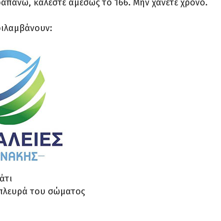
ραπάνω, καλέστε αμέσως το 166. Μην χάνετε χρόνο.
ριλαμβάνουν:
άτι
 πλευρά του σώματος