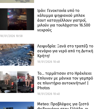
Ιράν: Γενοκτονία υπό το
κάλυμμα ψηφιακού μπλακ
άουτ καταγγέλλουν γιατροί,
μιλούν για τουλάχιστον 16.500
νεκρούς
18/01/2026 10:58
Λειψυδρία: Ξανά στο τραπέζι το
σενάριο για νερό από τη Δυτική
Κρήτη!
18/01/2026 10:48
Το… τερμάτισαν στο Ηράκλειο:
Έπλυναν με μάνικα τον γαμπρό
σε πλυντήριο αυτοκινήτων! |
Photos
18/01/2026 10:40
Meteo: Προβλέψεις για ζεστό
Φεβρουάριο στην Ελλάδα, οι