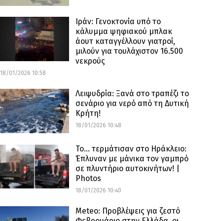
Ιράν: Γενοκτονία υπό το
κάλυμμα ψηφιακού μπλακ
άουτ καταγγέλλουν γιατροί,
μιλούν για τουλάχιστον 16.500
νεκρούς
18/01/2026 10:58
Λειψυδρία: Ξανά στο τραπέζι το
σενάριο για νερό από τη Δυτική
Κρήτη!
18/01/2026 10:48
Το… τερμάτισαν στο Ηράκλειο:
Έπλυναν με μάνικα τον γαμπρό
σε πλυντήριο αυτοκινήτων! |
Photos
18/01/2026 10:40
Meteo: Προβλέψεις για ζεστό
Φεβρουάριο στην Ελλάδα, οι