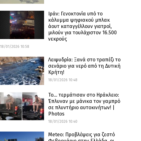
Ιράν: Γενοκτονία υπό το
κάλυμμα ψηφιακού μπλακ
άουτ καταγγέλλουν γιατροί,
μιλούν για τουλάχιστον 16.500
νεκρούς
18/01/2026 10:58
Λειψυδρία: Ξανά στο τραπέζι το
σενάριο για νερό από τη Δυτική
Κρήτη!
18/01/2026 10:48
Το… τερμάτισαν στο Ηράκλειο:
Έπλυναν με μάνικα τον γαμπρό
σε πλυντήριο αυτοκινήτων! |
Photos
18/01/2026 10:40
Meteo: Προβλέψεις για ζεστό
Φεβρουάριο στην Ελλάδα, οι