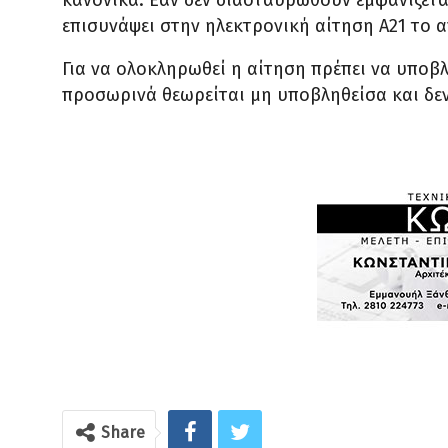
κανονικά. Εάν δεν διασταυρωθούν εμφανίζεται
επισυνάψει στην ηλεκτρονική αίτηση Α21 το 
Για να ολοκληρωθεί η αίτηση πρέπει να υποβλ
προσωρινά θεωρείται μη υποβληθείσα και δε
Share