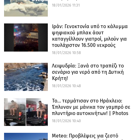
18/01/2026 11:31
Ιράν: Γενοκτονία υπό το κάλυμμα
ψηφιακού μπλακ άουτ
καταγγέλλουν γιατροί, μιλούν για
τουλάχιστον 16.500 νεκρούς
18/01/2026 10:58
Λειψυδρία: Ξανά στο τραπέζι το
σενάριο για νερό από τη Δυτική
Κρήτη!
18/01/2026 10:48
Το… τερμάτισαν στο Ηράκλειο:
Έπλυναν με μάνικα τον γαμπρό σε
πλυντήριο αυτοκινήτων! | Photos
18/01/2026 10:40
Meteo: Προβλέψεις για ζεστό