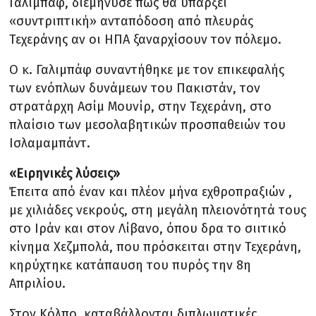
Γαλιμπάφ, διεμήνυσε πως θα υπάρξει
«συντριπτική» ανταπόδοση από πλευράς
Τεχεράνης αν οι ΗΠΑ ξαναρχίσουν τον πόλεμο.
Ο κ. Γαλιμπάφ συναντήθηκε με τον επικεφαλής
των ενόπλων δυνάμεων του Πακιστάν, τον
στρατάρχη Ασίμ Μουνίρ, στην Τεχεράνη, στο
πλαίσιο των μεσολαβητικών προσπαθειών του
Ισλαμαμπάντ.
«Ειρηνικές λύσεις»
Έπειτα από έναν και πλέον μήνα εχθροπραξιών ,
με χιλιάδες νεκρούς, στη μεγάλη πλειονότητά τους
στο Ιράν και στον Λίβανο, όπου δρα το σιιτικό
κίνημα Χεζμπολά, που πρόσκειται στην Τεχεράνη,
κηρύχτηκε κατάπαυση του πυρός την 8η
Απριλίου.
Στον Κόλπο, καταβάλλονται διπλωματικές