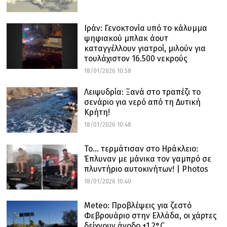
Ιράν: Γενοκτονία υπό το κάλυμμα
ψηφιακού μπλακ άουτ
καταγγέλλουν γιατροί, μιλούν για
τουλάχιστον 16.500 νεκρούς
18/01/2026 10:58
Λειψυδρία: Ξανά στο τραπέζι το
σενάριο για νερό από τη Δυτική
Κρήτη!
18/01/2026 10:48
Το… τερμάτισαν στο Ηράκλειο:
Έπλυναν με μάνικα τον γαμπρό σε
πλυντήριο αυτοκινήτων! | Photos
18/01/2026 10:40
Meteo: Προβλέψεις για ζεστό
Φεβρουάριο στην Ελλάδα, οι χάρτες
δείχνουν άνοδο +1,2°C