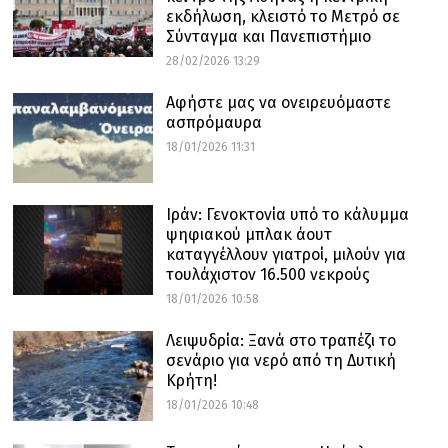
εκδήλωση, κλειστό το Μετρό σε
Σύνταγμα και Πανεπιστήμιο
28/02/2026 13:29
Αφήστε μας να ονειρευόμαστε
ασπρόμαυρα
18/01/2026 11:31
Ιράν: Γενοκτονία υπό το κάλυμμα
ψηφιακού μπλακ άουτ
καταγγέλλουν γιατροί, μιλούν για
τουλάχιστον 16.500 νεκρούς
18/01/2026 10:58
Λειψυδρία: Ξανά στο τραπέζι το
σενάριο για νερό από τη Δυτική
Κρήτη!
18/01/2026 10:48