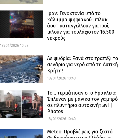
Ιράν: Γενοκτονία υπό το
κάλυμμα ψηφιακού μπλακ
άουτ καταγγέλλουν γιατροί,
μιλούν για τουλάχιστον 16.500
νεκρούς
18/01/2026 10:58
Λειψυδρία: Ξανά στο τραπέζι το
σενάριο για νερό από τη Δυτική
Κρήτη!
18/01/2026 10:48
Το… τερμάτισαν στο Ηράκλειο:
Έπλυναν με μάνικα τον γαμπρό
σε πλυντήριο αυτοκινήτων! |
Photos
18/01/2026 10:40
Meteo: Προβλέψεις για ζεστό
Φεβρουάριο στην Ελλάδα, οι