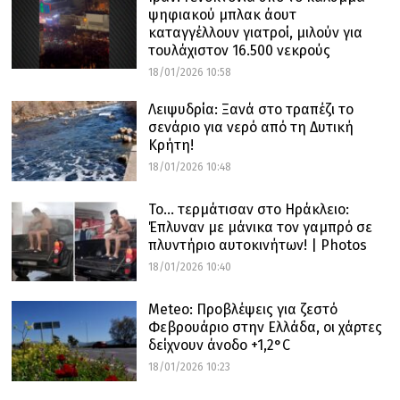
ψηφιακού μπλακ άουτ
καταγγέλλουν γιατροί, μιλούν για
τουλάχιστον 16.500 νεκρούς
18/01/2026 10:58
Λειψυδρία: Ξανά στο τραπέζι το
σενάριο για νερό από τη Δυτική
Κρήτη!
18/01/2026 10:48
Το… τερμάτισαν στο Ηράκλειο:
Έπλυναν με μάνικα τον γαμπρό σε
πλυντήριο αυτοκινήτων! | Photos
18/01/2026 10:40
Meteo: Προβλέψεις για ζεστό
Φεβρουάριο στην Ελλάδα, οι χάρτες
δείχνουν άνοδο +1,2°C
18/01/2026 10:23