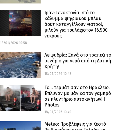
Ιράν: Γενοκτονία υπό το
κάλυμμα ψηφιακού μπλακ
άουτ καταγγέλλουν γιατροί,
μιλούν για τουλάχιστον 16.500
νεκρούς
18/01/2026 10:58
Λειψυδρία: Ξανά στο τραπέζι το
σενάριο για νερό από τη Δυτική
Κρήτη!
18/01/2026 10:48
Το… τερμάτισαν στο Ηράκλειο:
Έπλυναν με μάνικα τον γαμπρό
σε πλυντήριο αυτοκινήτων! |
Photos
18/01/2026 10:40
Meteo: Προβλέψεις για ζεστό
Φεβρουάριο στην Ελλάδα, οι