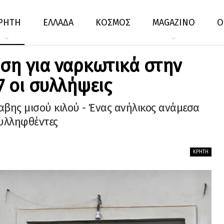
ΡΗΤΗ
ΕΛΛΑΔΑ
ΚΟΣΜΟΣ
MAGAZINO
Ο
ηση για ναρκωτικά στην
7 οι συλλήψεις
βης μισού κιλού - Ένας ανήλικος ανάμεσα
υλληφθέντες
ΚΡΉΤΗ