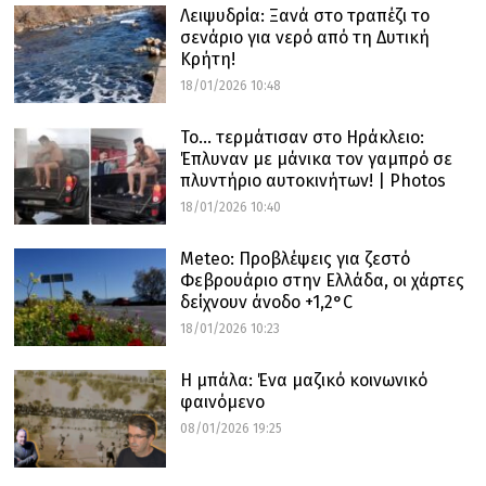
Λειψυδρία: Ξανά στο τραπέζι το
σενάριο για νερό από τη Δυτική
Κρήτη!
18/01/2026 10:48
Το… τερμάτισαν στο Ηράκλειο:
Έπλυναν με μάνικα τον γαμπρό σε
πλυντήριο αυτοκινήτων! | Photos
18/01/2026 10:40
Meteo: Προβλέψεις για ζεστό
Φεβρουάριο στην Ελλάδα, οι χάρτες
δείχνουν άνοδο +1,2°C
18/01/2026 10:23
Η μπάλα: Ένα μαζικό κοινωνικό
φαινόμενο
08/01/2026 19:25