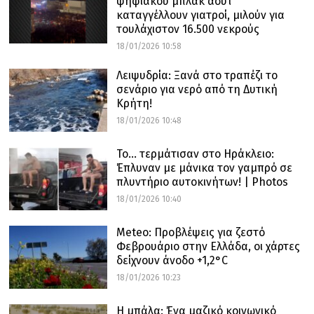
ψηφιακού μπλακ άουτ
καταγγέλλουν γιατροί, μιλούν για
τουλάχιστον 16.500 νεκρούς
18/01/2026 10:58
Λειψυδρία: Ξανά στο τραπέζι το
σενάριο για νερό από τη Δυτική
Κρήτη!
18/01/2026 10:48
Το… τερμάτισαν στο Ηράκλειο:
Έπλυναν με μάνικα τον γαμπρό σε
πλυντήριο αυτοκινήτων! | Photos
18/01/2026 10:40
Meteo: Προβλέψεις για ζεστό
Φεβρουάριο στην Ελλάδα, οι χάρτες
δείχνουν άνοδο +1,2°C
18/01/2026 10:23
Η μπάλα: Ένα μαζικό κοινωνικό