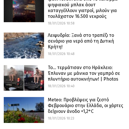
ψηφιακού μπλακ άουτ
καταγγέλλουν γιατροί, μιλούν για
τουλάχιστον 16.500 νεκρούς
18/01/2026 10:58
Λειψυδρία: Ξανά στο τραπέζι το
σενάριο για νερό από τη Δυτική
Κρήτη!
18/01/2026 10:48
Το… τερμάτισαν στο Ηράκλειο:
Έπλυναν με μάνικα τον γαμπρό σε
πλυντήριο αυτοκινήτων! | Photos
18/01/2026 10:40
Meteo: Προβλέψεις για ζεστό
Φεβρουάριο στην Ελλάδα, οι χάρτες
δείχνουν άνοδο +1,2°C
18/01/2026 10:23