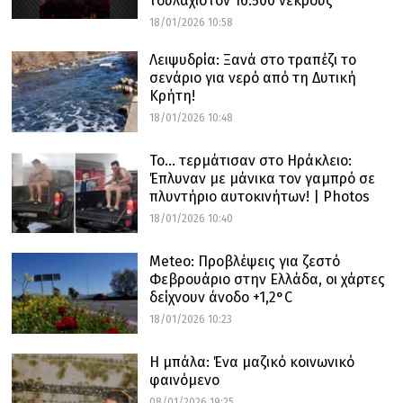
τουλάχιστον 16.500 νεκρούς
18/01/2026 10:58
Λειψυδρία: Ξανά στο τραπέζι το
σενάριο για νερό από τη Δυτική
Κρήτη!
18/01/2026 10:48
Το… τερμάτισαν στο Ηράκλειο:
Έπλυναν με μάνικα τον γαμπρό σε
πλυντήριο αυτοκινήτων! | Photos
18/01/2026 10:40
Meteo: Προβλέψεις για ζεστό
Φεβρουάριο στην Ελλάδα, οι χάρτες
δείχνουν άνοδο +1,2°C
18/01/2026 10:23
Η μπάλα: Ένα μαζικό κοινωνικό
φαινόμενο
08/01/2026 19:25